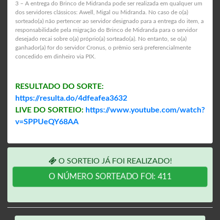
3 – A entrega do Brinco de Midranda pode ser realizada em qualquer um
dos servidores clássicos: Awell, Migal ou Midranda. No caso de o(a)
sorteado(a) não pertencer ao servidor designado para a entrega do item, a
responsabilidade pela migração do Brinco de Midranda para o servidor
desejado recai sobre o(a) próprio(a) sorteado(a). No entanto, se o(a)
ganhador(a) for do servidor Cronus, o prêmio será preferencialmente
concedido em dinheiro via PIX.
RESULTADO DO SORTE:
https://resulta.do/4dfeafea3632
LIVE DO SORTEIO:
https://www.youtube.com/watch?
v=SPPUeQY68AA
O SORTEIO JÁ FOI REALIZADO!
O NÚMERO SORTEADO FOI: 411