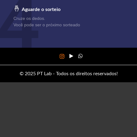
4
🤞
Aguarde o sorteio
Cruze os dedos.
Você pode ser o próximo sorteado
© 2025 PT Lab - Todos os direitos reservados!