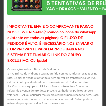
IMPORTANTE: ENVIE O COMPROVANTE PARA O
NOSSO WHATSAPP (clicando no ícone do whatsapp
existente em todas as páginas). O FLUXO DE
PEDIDOS É ALTO, É NECESSÁRIO NOS ENVIAR O
COMPROVANTE PARA DARMOS BAIXA NO
SISTEMA E TE ENVIAR O LINK DO GRUPO
EXCLUSIVO. Obrigado!
Observações sobre o Brinco de Midranda:
1 – O Brinco de Midranda será adquirido com os fundos arrecadados na
Rifa. Se o(a) sorteado(a) optar pelo item em vez da transferência via PIX,
este será entregue dentro de um prazo máximo de 5 dias corridos.
2 – Caso nossa equipe do PT Lab, não encontre o item Brinco de
Midranda a venda dentro desse prazo, o ganhador(a) pode optar pelo
valor em REAL ou aguardar mais 5 dias corridos para receber o item. Caso
nossa equipe não encontre o item a venda, o prazo de 5 dias pode ser
estendido por quantos dias forem necessários.