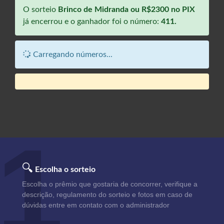
O sorteio
Brinco de Midranda ou R$2300 no PIX
já encerrou e o ganhador foi o número:
411.
Carregando números...
1
🔍
Escolha o sorteio
Escolha o prêmio que gostaria de concorrer, verifique a
descrição, regulamento do sorteio e fotos em caso de
dúvidas entre em contato com o administrador